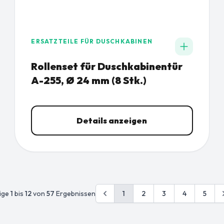
ERSATZTEILE FÜR DUSCHKABINEN
Rollenset für Duschkabinentür
A-255, Ø 24 mm (8 Stk.)
Details anzeigen
ige
1
bis
12
von
57
Ergebnissen
1
2
3
4
5