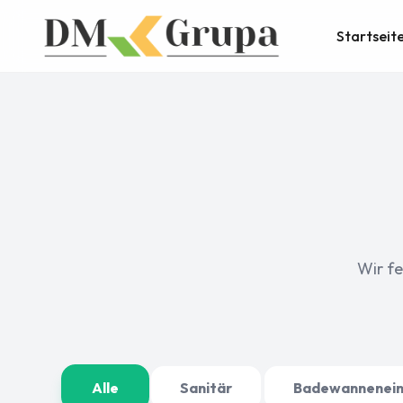
Startseit
Wir f
Alle
Sanitär
Badewannenein