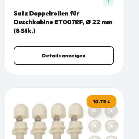
Satz Doppelrollen für
Duschkabine ET007RF, Ø 22 mm
(8 Stk.)
Details anzeigen
10.75
€