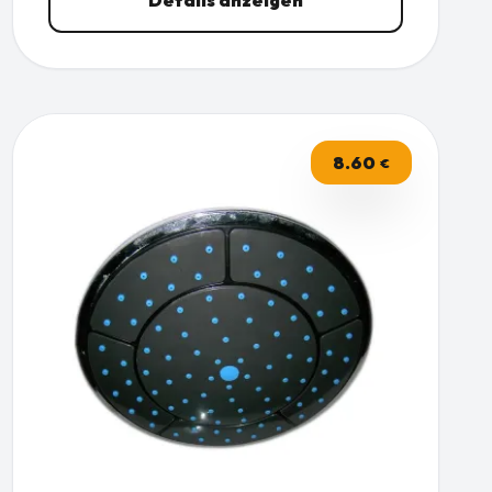
8.60
€