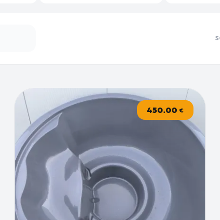
S
450.00
€