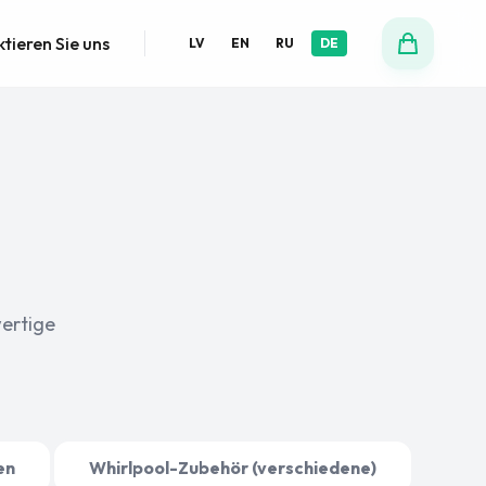
tieren Sie uns
LV
EN
RU
DE
ertige
en
Whirlpool-Zubehör (verschiedene)