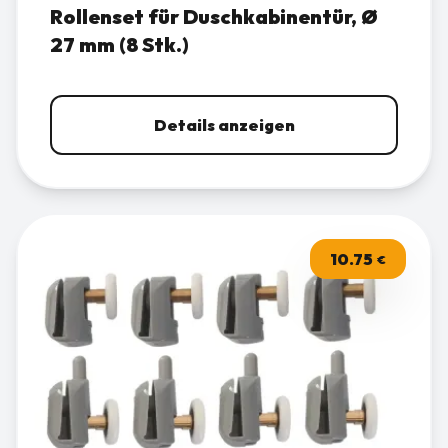
Rollenset für Duschkabinentür, Ø
27 mm (8 Stk.)
Details anzeigen
10.75
€