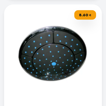
8.60
€