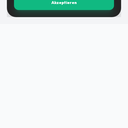
Akzeptieren
DM grupa ist ein auf Erfahrung und Wissen basierendes
Team, das den gesamten Bauzyklus in hoher Qualität
und innerhalb angemessener Fristen abwickelt.